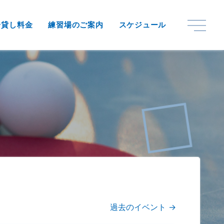
ntent/themes/original/page.php
on line
11
台貸し料金
練習場のご案内
スケジュール
過去のイベント
→