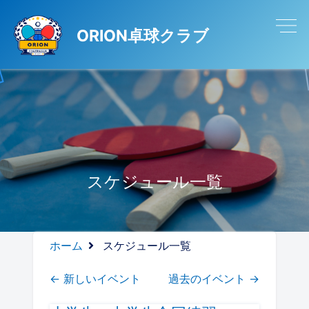
Warning
: Attempt to read property "post_name" on null in
ORION卓球クラブ
/home/gallant2012/orion-takkyu.com/public_html/wp-
content/themes/original/page.php
on line
11
スケジュール一覧
ホーム
スケジュール一覧
←
新しいイベント
過去のイベント
→